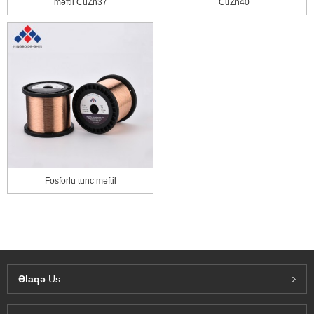
məftil CuZn37
CuZn40
Fosforlu tunc məftil
Əlaqə
Us