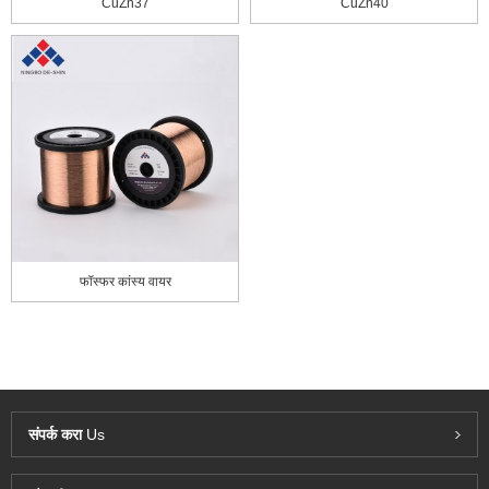
CuZn37
CuZn40
फॉस्फर कांस्य वायर
संपर्क करा
Us