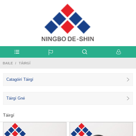
BAILE
TÁIRGÍ
Catagóirí Táirgí
Táirgí Gné
Táirgí