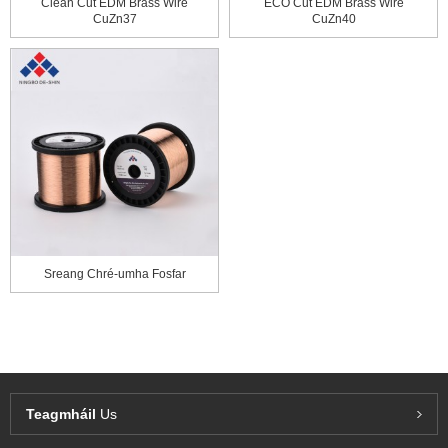
Clean Cut EDM Brass Wire
ECO Cut EDM Brass Wire
CuZn37
CuZn40
Sreang Chré-umha Fosfar
Teagmháil
Us