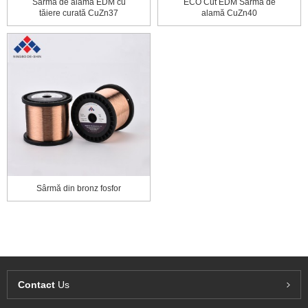
Sârmă de alamă EDM cu
ECO Cut EDM Sârmă de
tăiere curată CuZn37
alamă CuZn40
Sârmă din bronz fosfor
Contact
Us