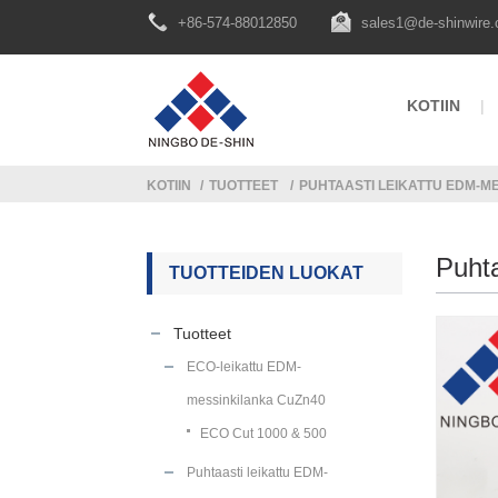
+86-574-88012850
sales1@de-shinwire
KOTIIN
KOTIIN
TUOTTEET
PUHTAASTI LEIKATTU EDM-M
Puht
TUOTTEIDEN LUOKAT
Tuotteet
ECO-leikattu EDM-
messinkilanka CuZn40
ECO Cut 1000 & 500
Puhtaasti leikattu EDM-