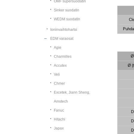
OMF supersuodatin
Sinker suodatin
WEDM suodatin
Cl
Puhda
Ioninvaihtohartsi
EDM varaosat
Agie
Ø
Charmilles
Ø (
Accutex
Veli
Chmer
Excetek, Jiann Sheng,
Amstech
Fanuc
D
Hitachi
D
Japax
D