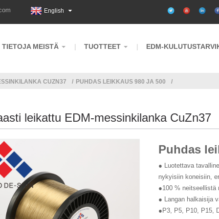
.com
English
TIETOJA MEISTÄ
TUOTTEET
EDM-KULUTUSTARVI
ESSINKILANKA CUZN37
PUHDAS LEIKKAUS 980 JA 500
aasti leikattu EDM-messinkilanka CuZn37
Puhdas lei
● Luotettava tavallin
nykyisiin koneisiin, e
●100 % neitseellistä 
● Langan halkaisija v
●P3, P5, P10, P15, 