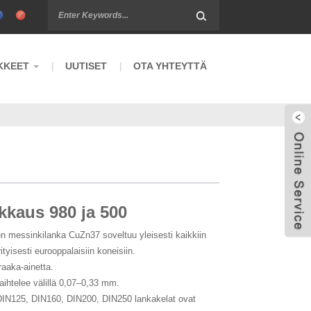
KKEET
UUTISET
OTA YHTEYTTÄ
kkaus 980 ja 500
en messinkilanka CuZn37 soveltuu yleisesti kaikkiin
rityisesti eurooppalaisiin koneisiin.
raaka-ainetta.
aihtelee välillä 0,07–0,33 mm.
DIN125, DIN160, DIN200, DIN250 lankakelat ovat