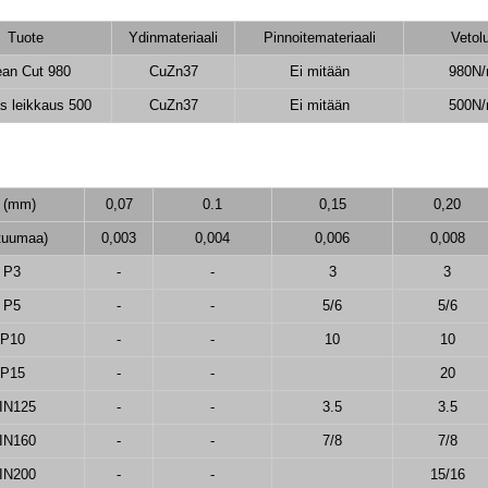
Tuote
Ydinmateriaali
Pinnoitemateriaali
Vetol
ean Cut 980
CuZn37
Ei mitään
980N
s leikkaus 500
CuZn37
Ei mitään
500N
 (mm)
0,07
0.1
0,15
0,20
tuumaa)
0,003
0,004
0,006
0,008
P3
-
-
3
3
P5
-
-
5/6
5/6
P10
-
-
10
10
P15
-
-
20
IN125
-
-
3.5
3.5
IN160
-
-
7/8
7/8
IN200
-
-
15/16