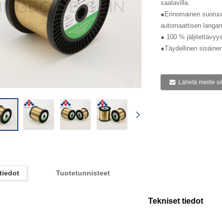
saatavilla.
●Erinomainen suoruus
automaattisen langan
● 100 % jäljitettävyys
●Täydellinen sisäinen
Lähetä meille s
tiedot
Tuotetunnisteet
Tekniset tiedot