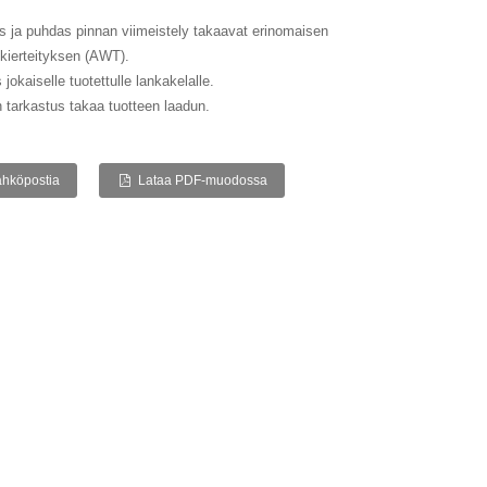
 ja puhdas pinnan viimeistely takaavat erinomaisen
kierteityksen (AWT).
 jokaiselle tuotettulle lankakelalle.
 tarkastus takaa tuotteen laadun.
ähköpostia
Lataa PDF-muodossa