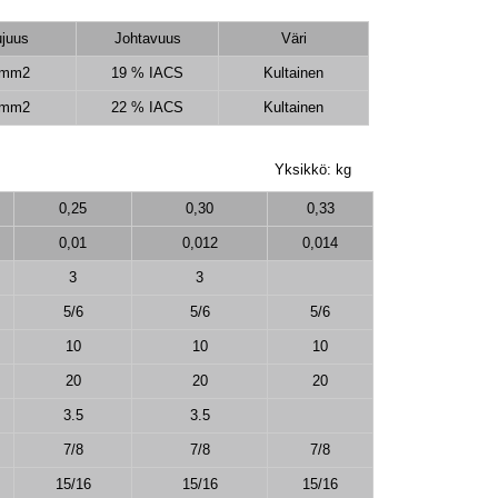
ujuus
Johtavuus
Väri
/mm2
19 % IACS
Kultainen
/mm2
22 % IACS
Kultainen
Yksikkö: kg
0,25
0,30
0,33
0,01
0,012
0,014
3
3
5/6
5/6
5/6
10
10
10
20
20
20
3.5
3.5
7/8
7/8
7/8
15/16
15/16
15/16