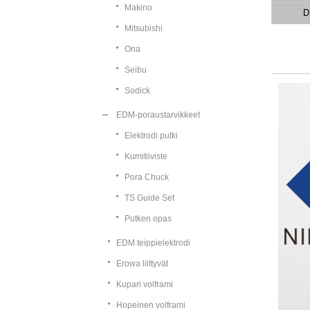
Makino
D
Mitsubishi
Ona
Seibu
Sodick
EDM-poraustarvikkeet
Elektrodi putki
Kumitiiviste
Pora Chuck
TS Guide Set
Putken opas
EDM teippielektrodi
Erowa liittyvät
Kupari volframi
Hopeinen volframi