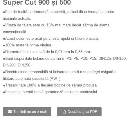
Super Cut 900 și 500
●Fire de înaltă performanță acoperită, aplicabilă universal pe toate
mașinile actuale.
●Viteza de tăiere este cu 15% mai mare decât sârma de alamă
convențională.
●Acest deisn este axat pe viteză rapidă și tăiere precisă.
●100% materie prima virgina.
●Diametrul firului variază de la 0,07 mm la 0,33 mm.
●Sunt disponibile bobine de sârmă în P3, P5, P10, P15, DIN125, DIN160,
DIN200, DIN250.
●Drectitudinea remarcabilă și finisarea curată a suprafeței asigură o
filetare automată excelentă (AWT).
●Trasabilitate 100% a fiecărei bobine de sârmă produsă.
●Inspecția internă totală garantează calitatea produsului.
Trimiteți-ne un e-mail
Descărcați ca PDF