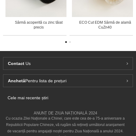
Sârmă acoperită cu zinc tăiat
ECO Cut EDM Sârmă de alamă
precis
CuZn40
Contact
Us
Anchetă
Pentru lista de prețuri
Cele mai recente știri
ANUNȚ DE ZIUA NAȚIONALĂ 2024
Cu ocazia Zilei Naționale a Chinei, care este cea de-a 75-a aniversare a
Republicii Populare Chineze, vă rugăm să rețineți următorul aranjament
de vacanță pentru angajații noștri pentru Ziua Națională a anului 2024.