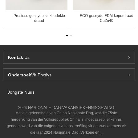
Presiese gesnyde sinkbedekte
ECO-gesnyde EDM-koperdraad
draad
CuZn40
Kontak
Us
Ondersoek
Vir Pryslys
Jongste Nuus
2024 NASIONALE DAG VAKANSIEKENNISGEWING
Met die geleentheid van China Nasionale Dag, wat die 75ste
herdenking van die Volksrepubliek China is, moet asseblief kennis
geneem word van die volgende vakansiereëling vir ons werknemers vir
die jaar 2024 Nasionale Dag. Verkope en...