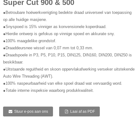
Super Cut 900 & 500
●Betroubare hoëwerkverrigting bedekte draad universeel van toepassing
op alle huidige masjiene.
●Snyspoed is 15% vinniger as konvensionele koperdraad.
●Hierdie ontwerp is gefokus op vinnige spoed en akkurate sny.
●100% maagdelike grondstof.
●Draaddeursnee wissel van 0,07 mm tot 0,33 mm.
●Draadspoele in P3, P5, P10, P15, DIN125, DIN160, DIN200, DIN250 is
beskikbaar.
●Uitstaande reguitheid en skoon oppervlakafwerking verseker uitstekende
Auto Wire Threading (AWT).
●100% naspeurbaarheid van elke spoel draad wat vervaardig word.
●Totale interne inspeksie waarborg produkkwaliteit.
Stuur e-pos aan ons
Laai af as PDF