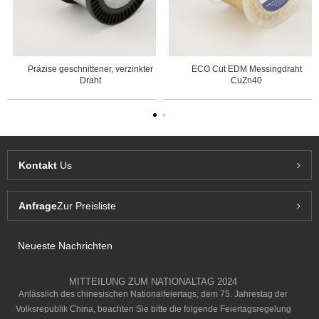
Präzise geschnittener, verzinkter
ECO Cut EDM Messingdraht
Draht
CuZn40
Kontakt
Us
Anfrage
Zur Preisliste
Neueste Nachrichten
MITTEILUNG ZUM NATIONALTAG 2024
Anlässlich des chinesischen Nationalfeiertags, dem 75. Jahrestag der
Volksrepublik China, beachten Sie bitte die folgende Feiertagsregelung