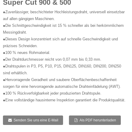
Super Cut 900 & 500
●Zuverlässiger, beschichteter Hochleistungsdraht, universell einsetzbar
auf allen gängigen Maschinen.
●Die Schnittgeschwindigkeit ist 15 % schneller als bei herkömmlichem
Messingdraht.
●Dieses Design konzentriert sich auf schnelle Geschwindigkeit und
präzises Schneiden.
●100 % neues Rohmaterial.
●Der Drahtdurchmesser reicht von 0,07 mm bis 0,33 mm.
●Drahtspulen in P3, P5, P10, P15, DIN125, DIN160, DIN200, DIN250
sind erhältlich.
●Hervorragende Geradheit und saubere Oberflächenbeschaffenheit
sorgen für eine hervorragende automatische Drahteinfädelung (AWT).
●100 % Rückverfolgbarkeit jeder produzierten Drahtspule.
●Eine vollständige hausinterne Inspektion garantiert die Produktqualität.
Senden Sie uns eine E-Mail
Als PDF herunterladen