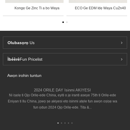
Kongẹ Ge Zinc Ti a bo Waya
ECO Ge EDM Idẹ Waya CuZn40
Olubasọrọ
Us
Ìbéèrè
Fun Pricelist
Awọn irohin tuntun
2024 ORILE DAY Isinmi AKIYESI
Ni iṣẹlẹ ti Ọjọ Orilẹ-ede China, eyiti o jẹ iranti aseye 75th ti Orilẹ-ede
Eniyan ti Ilu China, jọwọ ṣe akiyesi eto isinmi atẹle fun awọn oṣiṣẹ wa
fun ọdun 2024 Ọjọ Orilẹ-ede. Tita &...