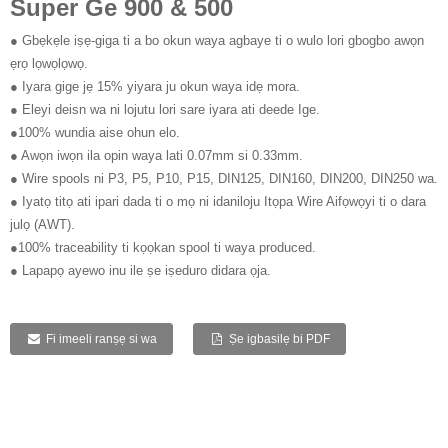
Super Ge 900 & 500
● Gbẹkẹle iṣẹ-giga ti a bo okun waya agbaye ti o wulo lori gbogbo awọn
ẹrọ lọwọlọwọ.
● Iyara gige jẹ 15% yiyara ju okun waya idẹ mora.
● Eleyi deisn wa ni lojutu lori sare iyara ati deede Ige.
●100% wundia aise ohun elo.
● Awọn iwọn ila opin waya lati 0.07mm si 0.33mm.
● Wire spools ni P3, P5, P10, P15, DIN125, DIN160, DIN200, DIN250 wa.
● Iyatọ titọ ati ipari dada ti o mọ ni idaniloju Itọpa Wire Aifọwọyi ti o dara
julọ (AWT).
●100% traceability ti kọọkan spool ti waya produced.
● Lapapọ ayewo inu ile ṣe iṣeduro didara ọja.
Fi imeeli ranṣẹ si wa
Ṣe igbasilẹ bi PDF