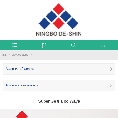
ILE
AWỌN ỌJA
Awọn ẹka Awọn ọja
Awọn ọja ẹya ara ẹrọ
Super Ge ti a bo Waya