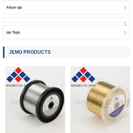
Alaye ọja
ọja Tags
JẸMỌ PRODUCTS