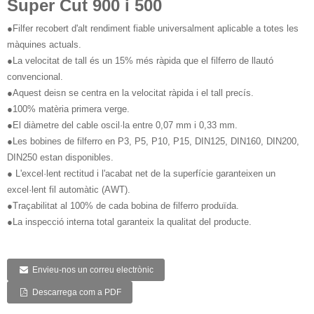
Super Cut 900 i 500
●Filfer recobert d'alt rendiment fiable universalment aplicable a totes les
màquines actuals.
●La velocitat de tall és un 15% més ràpida que el filferro de llautó
convencional.
●Aquest deisn se centra en la velocitat ràpida i el tall precís.
●100% matèria primera verge.
●El diàmetre del cable oscil·la entre 0,07 mm i 0,33 mm.
●Les bobines de filferro en P3, P5, P10, P15, DIN125, DIN160, DIN200,
DIN250 estan disponibles.
● L'excel·lent rectitud i l'acabat net de la superfície garanteixen un
excel·lent fil automàtic (AWT).
●Traçabilitat al 100% de cada bobina de filferro produïda.
●La inspecció interna total garanteix la qualitat del producte.
Envieu-nos un correu electrònic
Descarrega com a PDF