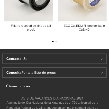
Filferro recobert de zinc de tall
ECO Cut EDM Filferro de llautó
precís
CuZn40
Contacte
Us
Consulta
Per a la llista de preus
Últimes notícies
AVÍS DE VACANCES DIA NACIONAL 2024
Amb motiu del Dia Nacional de la Xina, que és el 75è aniversari de la
República Popular de la Xina, tingueu en compte el següent acord de