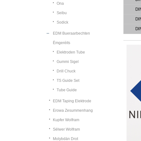
Ona
DI
Seibu
DI
Sodick
DI
EDM Bueraarbechten
Ëmgeréits
Elektroden Tube
Gummi Sigel
Drill Chuck
TS Guide Set
Tube Guide
EDM Taping Elektrode
Erowa Zesummenhang
Kupfer Wolfram
Sëlwer Wolfram
Molybdän Drot