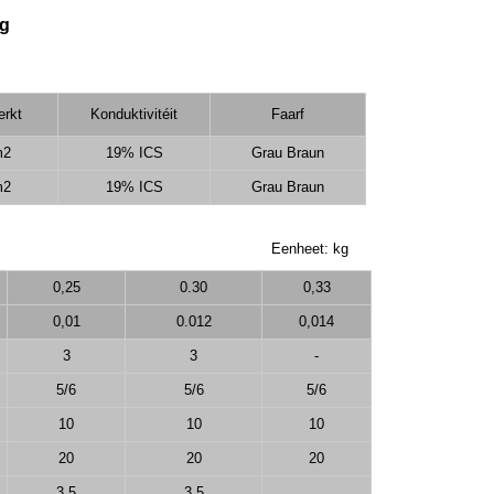
ng
erkt
Konduktivitéit
Faarf
m2
19% ICS
Grau Braun
m2
19% ICS
Grau Braun
Eenheet: kg
0,25
0.30
0,33
0,01
0.012
0,014
3
3
-
5/6
5/6
5/6
10
10
10
20
20
20
3.5
3.5