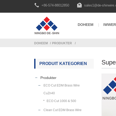
+86-574-88012850
sales1@de-shinwire
DOHEEM
IWWER
DOHEEM
PRODUKTER
Super
PRODUIT KATEGORIEN
Produkter
ECO Cut EDM Brass Wire
CuZn40
ECO Cut 1000 & 500
Clean Cut EDM Brass Wire