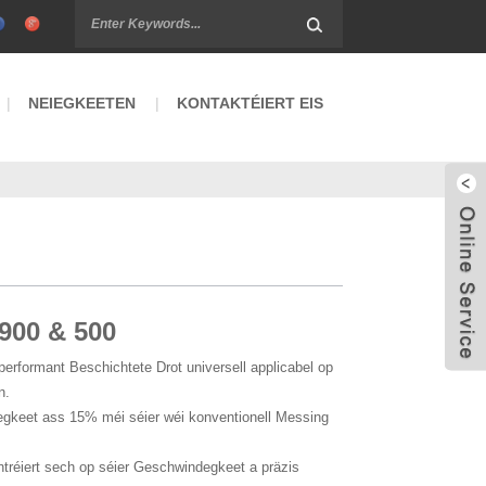
NEIEGKEETEN
KONTAKTÉIERT EIS
900 & 500
erformant Beschichtete Drot universell applicabel op
n.
gkeet ass 15% méi séier wéi konventionell Messing
réiert sech op séier Geschwindegkeet a präzis