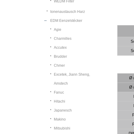
WEDM Filter
Ionenaustausch Harz
EDM Eenzelstécker
Agie
Charmilles
S
Accutex
S
Brudder
Chmer
Excetek, Jiann Sheng,
Ø 
Amstech
Ø 
Fanuc
Hitachi
Japanesch
Makino
Mitsubishi
DI