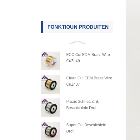
FONKTIOUN PRODUITEN
ECO Cut EDM Brass Wire
CuZn40
Clean Cut EDM Brass Wire
CuZn37
Präzis Schnëtt Zink
Beschichtete Drot
Super Cut Beschichtete
Drot