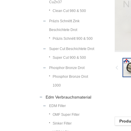
CuZn37
Clean Cut 980 & 500
Präzis Schnëtt Zink
Beschichtete Drot
Präzis Schnëtt 900 & 500
Super Cut Beschichtete Drot
Super Cut 900 & 500
Phosphor Bronze Drot
Phosphor Bronze Drot
1000
Edm Verbrauchsmaterial
EDM Filter
OMF Super Filter
Produi
Sinker Filter