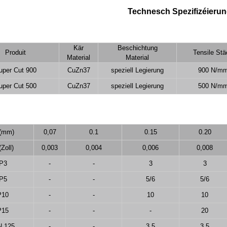
Technesch Spezifizéieru
Kär
Beschichtung
Produit
Tensile Stä
Material
Material
uper Cut 900
CuZn37
speziell Legierung
900 N/m
uper Cut 500
CuZn37
speziell Legierung
500 N/m
(mm)
0,07
0.1
0.15
0.20
(Zoll)
0,003
0,004
0,006
0,008
P3
-
-
3
3
P5
-
-
5/6
5/6
P10
-
-
10
10
P15
-
-
-
20
N 125
-
-
3.5
3.5