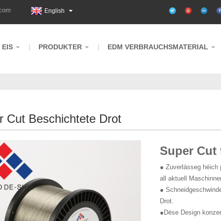
.com
English
 EIS
PRODUKTER
EDM VERBRAUCHSMATERIAL
 Cut Beschichtete Drot
Super Cut 
● Zuverlässeg héich p
all aktuell Maschinne
● Schneidgeschwinde
Drot.
●Dëse Design konzent