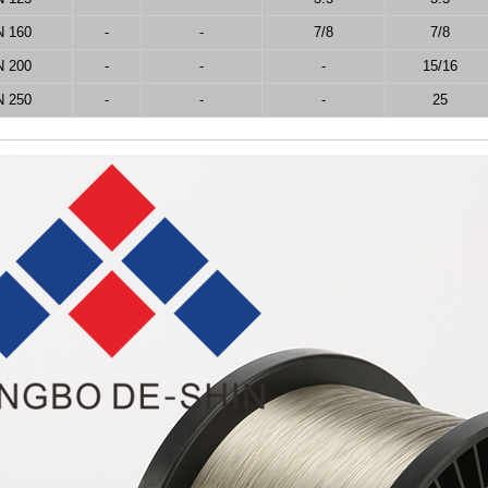
N 160
-
-
7/8
7/8
N 200
-
-
-
15/16
N 250
-
-
-
25