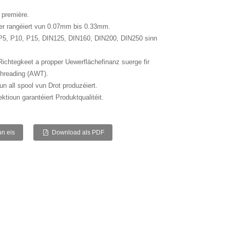
 première.
r rangéiert vun 0.07mm bis 0.33mm.
 P5, P10, P15, DIN125, DIN160, DIN200, DIN250 sinn
ichtegkeet a propper Uewerflächefinanz suerge fir
Threading (AWT).
un all spool vun Drot produzéiert.
ktioun garantéiert Produktqualitéit.
un eis
Download als PDF