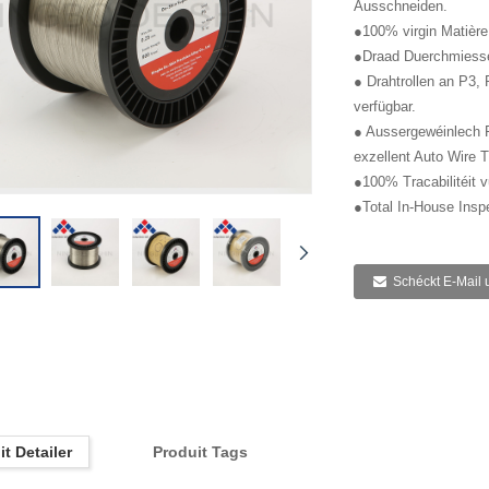
Ausschneiden.
●100% virgin Matière
●Draad Duerchmiesse
● Drahtrollen an P3,
verfügbar.
● Aussergewéinlech R
exzellent Auto Wire 
●100% Tracabilitéit v
●Total In-House Inspe
Schéckt E-Mail 
t Detailer
Produit Tags