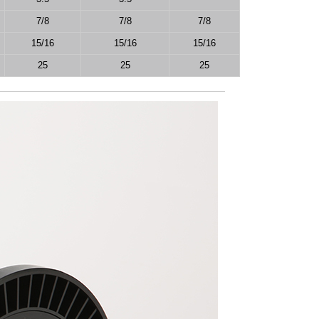
7/8
7/8
7/8
15/16
15/16
15/16
25
25
25