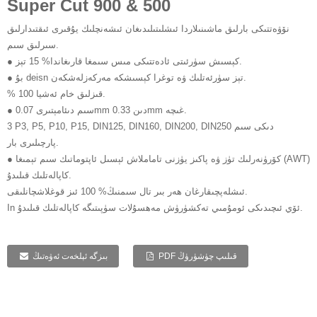
Super Cut 900 & 500
نۆۋەتتىكى بارلىق ماشىنىلاردا ئىشلىتىلىدىغان ئىشەنچلىك يۇقىرى ئىقتىدارلىق
سىرلىق سىم.
● كېسىش سۈرئىتى ئادەتتىكى مىس سىمغا قارىغاندا% 15 تېز.
● بۇ deisn تېز سۈرئەتلىك ۋە توغرا كېسىشكە مەركەزلەشكەن.
% 100 قىزلىق خام ئەشيا.
● سىم دىئامېتىرى 0.07mm دىن 0.33mm غىچە.
3 P3, P5, P10, P15, DIN125, DIN160, DIN200, DIN250 دىكى سىم
پارچىلىرى بار.
● كۆرۈنەرلىك تۈز ۋە پاكىز يۈزنى تاماملاش ئېسىل ئاپتوماتىك سىم تېمىغا (AWT)
كاپالەتلىك قىلىدۇ.
ئىشلەپچىقارغان ھەر بىر تال سىمنىڭ% 100 ئىز قوغلاشچانلىقى.
In ئۆي ئىچىدىكى ئومۇمىي تەكشۈرۈش مەھسۇلات سۈپىتىگە كاپالەتلىك قىلىدۇ.
PDF قىلىپ چۈشۈرۈڭ
بىزگە ئېلخەت ئەۋەتىڭ