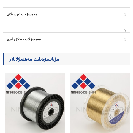
مەھسۇلات تەپسىلاتى
مەھسۇلات خەتكۈچلىرى
مۇناسىۋەتلىك مەھسۇلاتلار