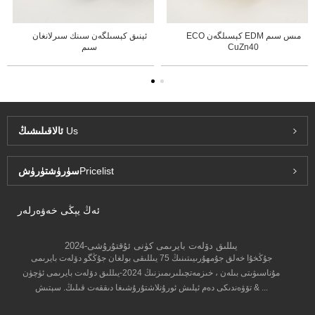
ECO كېسىلگەن EDM مىس سىم
ئېنىق كېسىلگەن سىنك سىرلانغان
CuZn40
سىم
Us
ئالاقىلىشىڭ
Pricelist
سۈرۈشتۈرۈش
ئەڭ يېڭى خەۋەرلەر
2024-يىللىق دۆلەت بايرىمى كۈنى ئۇقتۇرۇشى
جۇڭخۇا خەلق جۇمھۇرىيىتىنىڭ 75 يىللىقى بولغان جۇڭگو دۆلەت بايرىمى
مۇناسىۋىتى بىلەن ، خىزمەتچىلىرىمىزنىڭ 2024-يىللىق دۆلەت بايرىمى ئۈچۈن
تۆۋەندىكى دەم ئېلىش ئورۇنلاشتۇرۇشىغا دىققەت قىلىڭ. سېتىش & ...