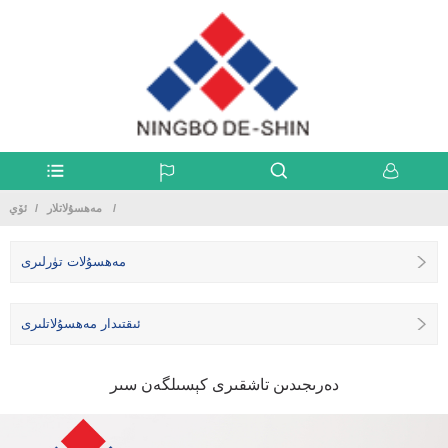
مەھسۇلاتلار
ئۆي
مەھسۇلات تۈرلىرى
ئىقتىدار مەھسۇلاتلىرى
دەرىجىدىن تاشقىرى كېسىلگەن سىر