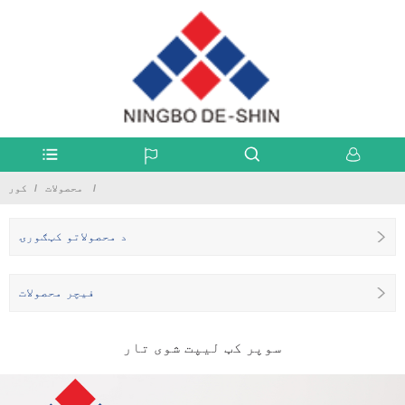
محصولات
کور
د محصولاتو کټګورۍ
فیچر محصولات
سوپر کټ لیپت شوی تار