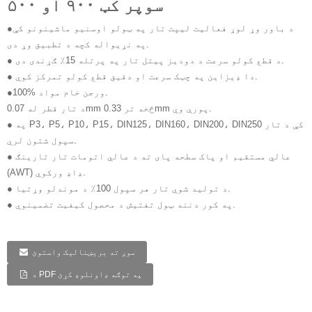
سوپر کټ ۹۰۰ او ۵۰۰
●د باور وړ لوړ فعالیت لیپت تار په ټولو اوسنیو ماشینونو کې
په نړیواله کچه د تطبیق وړ دی.
● د قطع کولو سرعت د دودیز پیتل تار په پرتله 15٪ ګړندی دی.
● دا ډیزاین په چټک سرعت او دقیق قطع کولو تمرکز کوي.
●100% ورجن خام مواد.
د تار قطر له 0.07mm څخه تر 0.33mm پورې وي.
● په P3، P5، P10، P15، DIN125، DIN160، DIN200، DIN250 کې د تار
سپول شتون لري.
● عالي مستقیم او پاک سطحه پای ته د عالي اتومات تار تارینګ
(AWT) ډاډ ورکوي.
● د تولید شوي تار هر سپول 100٪ د موندلو وړتیا.
● په کور دننه ټول تفتیش د محصول کیفیت تضمینوي.
موږ ته بریښنالیک واستوئ
د PDF په توګه ډاونلوډ کړئ