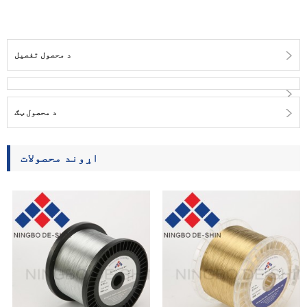
د محصول تفصیل
د محصول ټګ
اړوند محصولات