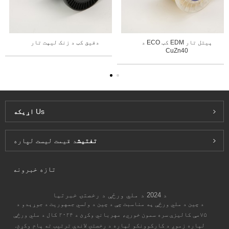
د ECO کټ EDM پیتل تار
دقیق کټ د زنک لیپت تار
CuZn40
Us
اړیکه
تفتیش
د قیمت لیست لپاره
تازه خبرونه
د 2024 د ملي ورځې د رخصتۍ خبرتیا
د چين د ملي ورځې په مناسبت چې د چين د ولسي جمهوريت د جوړېدو د
۷۵مې کاليزې سره سمون خوري، مهرباني وکړئ د ۲۰۲۴ کال د ملي ورځې
لپاره زموږ د کارکوونکو لپاره د رخصتۍ لاندې ترتيب ته پام وکړئ.