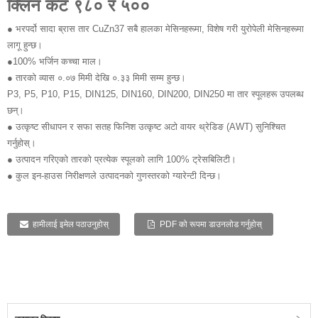
क्लिन कट ९८० र ५००
● भरपर्दो सादा ब्रास तार CuZn37 सबै हालका मेसिनहरूमा, विशेष गरी युरोपेली मेसिनहरूमा
लागू हुन्छ।
●100% भर्जिन कच्चा माल।
● तारको व्यास ०.०७ मिमी देखि ०.३३ मिमी सम्म हुन्छ।
P3, P5, P10, P15, DIN125, DIN160, DIN200, DIN250 मा तार स्पूलहरू उपलब्ध
छन्।
● उत्कृष्ट सीधापन र सफा सतह फिनिश उत्कृष्ट अटो वायर थ्रेडिङ (AWT) सुनिश्चित
गर्नुहोस्।
● उत्पादन गरिएको तारको प्रत्येक स्पूलको लागि 100% ट्रेसबिलिटी।
● कुल इन-हाउस निरीक्षणले उत्पादनको गुणस्तरको ग्यारेन्टी दिन्छ।
हामीलाई इमेल पठाउनुहोस्
PDF को रूपमा डाउनलोड गर्नुहोस्