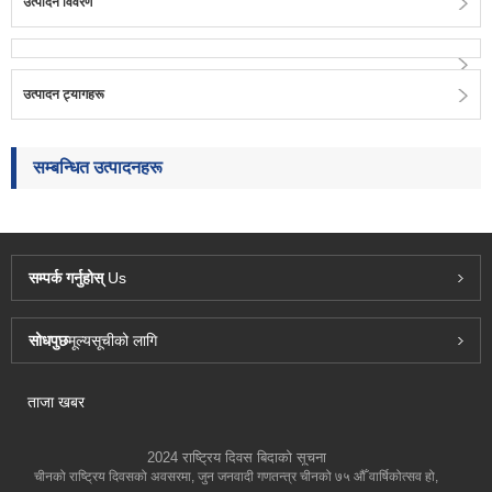
उत्पादन विवरण
उत्पादन ट्यागहरू
सम्बन्धित उत्पादनहरू
सम्पर्क गर्नुहोस्
Us
सोधपुछ
मूल्यसूचीको लागि
ताजा खबर
2024 राष्ट्रिय दिवस बिदाको सूचना
चीनको राष्ट्रिय दिवसको अवसरमा, जुन जनवादी गणतन्त्र चीनको ७५ औँ वार्षिकोत्सव हो,