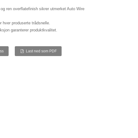
og ren overflatefinish sikrer utmerket Auto Wire
 hver produserte trådsnelle.
ksjon garanterer produktkvalitet.
oss
Last ned som PDF