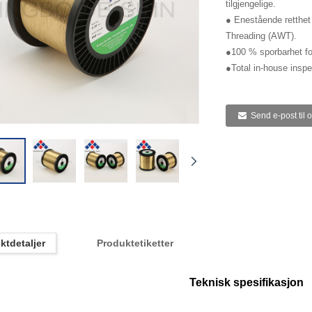
tilgjengelige.
● Enestående retthet 
Threading (AWT).
●100 % sporbarhet for
●Total in-house inspe
Send e-post til 
ktdetaljer
Produktetiketter
Teknisk spesifikasjon