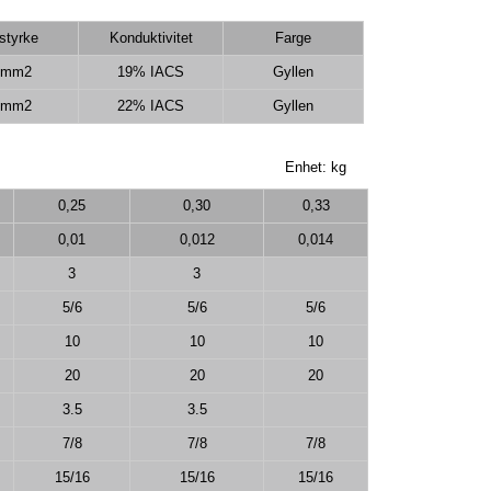
styrke
Konduktivitet
Farge
/mm2
19% IACS
Gyllen
/mm2
22% IACS
Gyllen
Enhet: kg
0,25
0,30
0,33
0,01
0,012
0,014
3
3
5/6
5/6
5/6
10
10
10
20
20
20
3.5
3.5
7/8
7/8
7/8
15/16
15/16
15/16