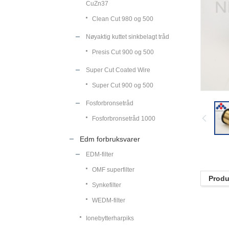
CuZn37
Clean Cut 980 og 500
Nøyaktig kuttet sinkbelagt tråd
Presis Cut 900 og 500
Super Cut Coated Wire
Super Cut 900 og 500
Fosforbronsetråd
Fosforbronsetråd 1000
Edm forbruksvarer
EDM-filter
OMF superfilter
Produ
Synkefilter
WEDM-filter
Ionebytterharpiks