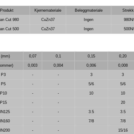
Produkt
Kjernemateriale
Beleggmateriale
Strekk
an Cut 980
CuZn37
Ingen
980N
an Cut 500
CuZn37
Ingen
500N
 (mm)
0,07
0,1
0,15
0,20
tommer)
0,003
0,004
0,006
0,008
P3
-
-
3
3
P5
-
-
5/6
5/6
P10
-
-
10
10
P15
-
-
20
IN125
-
-
3.5
3.5
IN160
-
-
7/8
7/8
IN200
-
-
15/16