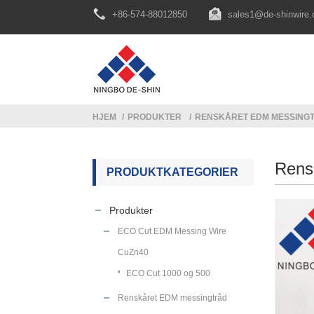
+86-574-88012850
sales1@de-shinwire
HJEM
PRODUKTER
RENSKÅRET EDM MESSING
Rens
PRODUKTKATEGORIER
Produkter
ECO Cut EDM Messing Wire
CuZn40
ECO Cut 1000 og 500
Renskåret EDM messingtråd