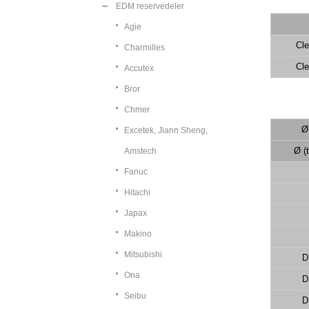
EDM reservedeler
Agie
Cle
Charmilles
Cle
Accutex
Bror
Chmer
Ø
Excetek, Jiann Sheng,
Ø (
Amstech
Fanuc
Hitachi
Japax
Makino
Mitsubishi
D
Ona
D
Seibu
D