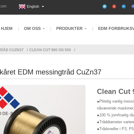
.com
English
HJEM
OM OSS
PRODUKTER
EDM FORBRUKS
TRÅD CUZN37
CLEAN CUT 980 OG 500
kåret EDM messingtråd CuZn37
Clean Cut 
●Plitelig vanlig mess
nåværende maskiner, 
●100 % jomfruelig rå
●Tråddiameter varier
●Trådsneller i P3, P