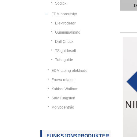
Sodick
D
EDM boreutstyr
Elektroderør
Gummipakning
Drill Chuck
TS guidesett
Tubeguide
EDM taping elektrode
Erowa relatert
Kobber Wolfram
Sølv Tungsten
Molybdentråd
FUNKSJONSPRODUKTER