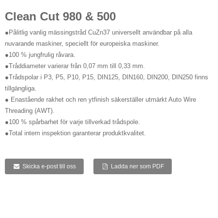
Clean Cut 980 & 500
●Pålitlig vanlig mässingstråd CuZn37 universellt användbar på alla
nuvarande maskiner, speciellt för europeiska maskiner.
●100 % jungfrulig råvara.
●Tråddiameter varierar från 0,07 mm till 0,33 mm.
●Trådspolar i P3, P5, P10, P15, DIN125, DIN160, DIN200, DIN250 finns
tillgängliga.
● Enastående rakhet och ren ytfinish säkerställer utmärkt Auto Wire
Threading (AWT).
●100 % spårbarhet för varje tillverkad trådspole.
●Total intern inspektion garanterar produktkvalitet.
Skicka e-post till oss
Ladda ner som PDF