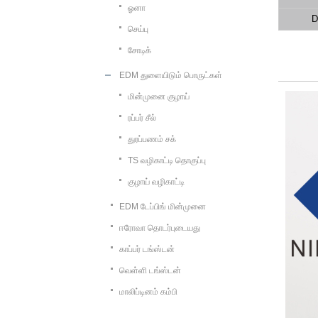
ஓனா
D
செய்பு
சோடிக்
EDM துளையிடும் பொருட்கள்
மின்முனை குழாய்
ரப்பர் சீல்
துரப்பணம் சக்
TS வழிகாட்டி தொகுப்பு
குழாய் வழிகாட்டி
EDM டேப்பிங் மின்முனை
ஈரோவா தொடர்புடையது
காப்பர் டங்ஸ்டன்
வெள்ளி டங்ஸ்டன்
மாலிப்டினம் கம்பி