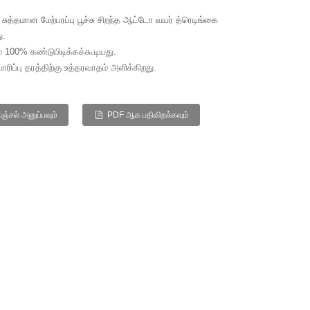
ம் சுத்தமான மேற்பரப்பு பூச்சு சிறந்த ஆட்டோ வயர் த்ரெடிங்கை
ு.
் 100% கண்டுபிடிக்கக்கூடியது.
ிப்பு தரத்திற்கு உத்தரவாதம் அளிக்கிறது.
ஞ்சல் அனுப்பவும்
PDF ஆக பதிவிறக்கவும்