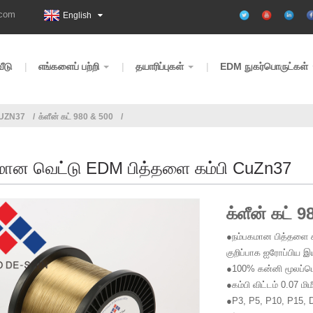
.com
English
வீடு
எங்களைப் பற்றி
தயாரிப்புகள்
EDM நுகர்பொருட்கள்
CUZN37
க்ளீன் கட் 980 & 500
தமான வெட்டு EDM பித்தளை கம்பி CuZn37
க்ளீன் கட் 
●நம்பகமான பித்தளை 
குறிப்பாக ஐரோப்பிய இ
●100% கன்னி மூலப்ப
●கம்பி விட்டம் 0.07 மி
●P3, P5, P10, P15, D