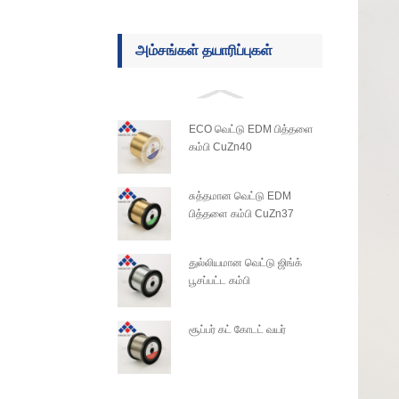
அம்சங்கள் தயாரிப்புகள்
ECO வெட்டு EDM பித்தளை
கம்பி CuZn40
சுத்தமான வெட்டு EDM
பித்தளை கம்பி CuZn37
துல்லியமான வெட்டு ஜிங்க்
பூசப்பட்ட கம்பி
சூப்பர் கட் கோடட் வயர்