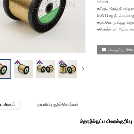
உள்ளன.
●சிறந்த நேர்த்தி மற்று
(AWT) உறுதி செய்கிறத
●ஒவ்வொரு ஸ்பூலுக்கும
●மொத்த உள் ஆய்வு தயார
எங்களுக்கு மின்ன
பு விவரம்
தயாரிப்பு குறிச்சொற்கள்
தொழில்நுட்ப விவரக்குறிப்பு