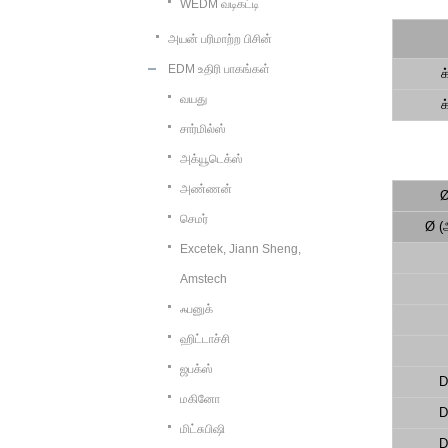
WEDM வடிகட்டி
அயன் பரிமாற்ற பிசின்
EDM உதிரி பாகங்கள்
க
வயது
க
சார்மில்ஸ்
அக்யூடெக்ஸ்
அண்ணன்
Ø
செமர்
Ø (
Excetek, Jiann Sheng,
Amstech
ஃபனுக்
ஹிட்டாச்சி
ஜபக்ஸ்
D
மகினோ
D
மிட்சுபிஷி
D