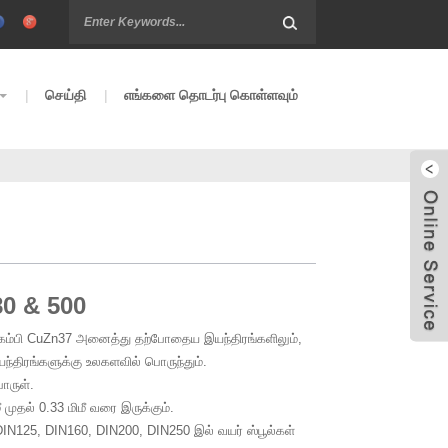
செய்தி
எங்களை தொடர்பு கொள்ளவும்
980 & 500
கம்பி CuZn37 அனைத்து தற்போதைய இயந்திரங்களிலும்,
யந்திரங்களுக்கு உலகளவில் பொருந்தும்.
ொருள்.
மீ முதல் 0.33 மிமீ வரை இருக்கும்.
IN125, DIN160, DIN200, DIN250 இல் வயர் ஸ்பூல்கள்