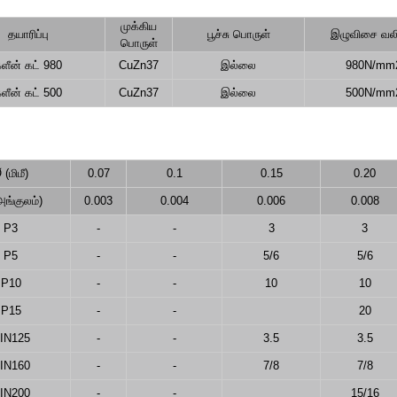
முக்கிய
தயாரிப்பு
பூச்சு பொருள்
இழுவிசை வல
பொருள்
்ளீன் கட் 980
CuZn37
இல்லை
980N/mm
்ளீன் கட் 500
CuZn37
இல்லை
500N/mm
 (மிமீ)
0.07
0.1
0.15
0.20
அங்குலம்)
0.003
0.004
0.006
0.008
P3
-
-
3
3
P5
-
-
5/6
5/6
P10
-
-
10
10
P15
-
-
20
IN125
-
-
3.5
3.5
IN160
-
-
7/8
7/8
IN200
-
-
15/16