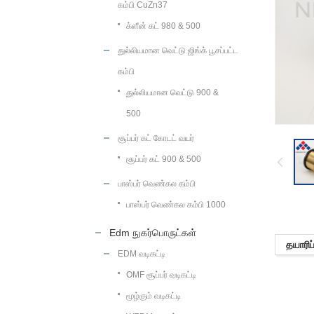
கம்பி CuZn37
க்ளீன் கட் 980 & 500
துல்லியமான வெட்டு ஜிங்க் பூசப்பட்ட
கம்பி
துல்லியமான வெட்டு 900 &
500
சூப்பர் கட் கோடட் வயர்
சூப்பர் கட் 900 & 500
பாஸ்பர் வெண்கல கம்பி
பாஸ்பர் வெண்கல கம்பி 1000
Edm நுகர்பொருட்கள்
தயாரிப்
EDM வடிகட்டி
OMF சூப்பர் வடிகட்டி
மூழ்கும் வடிகட்டி